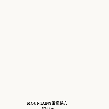
MOUNTAINS圖樣踢穴
NT$ 350
Regular