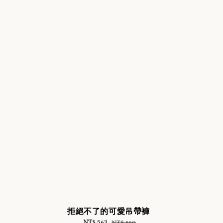
拒絕不了的可愛吊帶褲
Sale
NT$ 563
Regular
NT$ 580