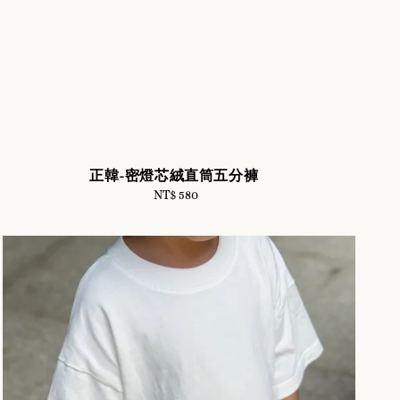
正韓-密燈芯絨直筒五分褲
NT$ 580
Regular
price