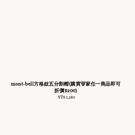
mont-bell方格紋五分割帽(購買🐻家任一商品即可
折價$200)
NT$ 1,180
Regular
price