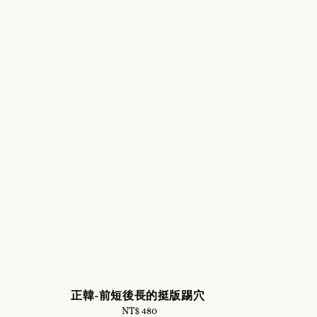
正韓-前短後長的挺版踢穴
NT$ 480
Regular