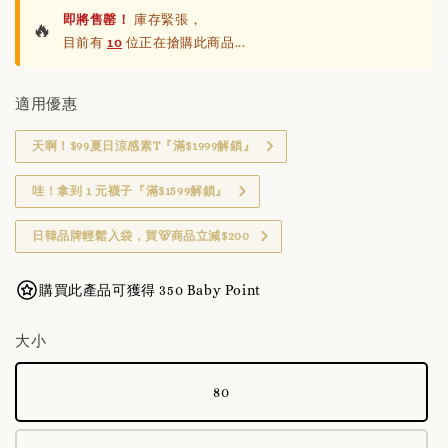
即將售罄！
庫存緊張，
🔥
目前有
10
位正在搶購此商品...
適用優惠
天啊！$99夏日涼感素T『滿$1999解鎖』
哇！拿到 1 元襪子『滿$1599解鎖』
日韓品牌輕鬆入袋，買🐻商品立減$200
購買此產品可獲得 350 Baby Point
大小
80