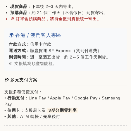
現貨商品
：下單後 2~3 天內寄出。
預購商品
：約 21 個工作天（不含假日）到貨寄出。
※ 訂單含預購商品，將待全數到貨後統一寄出。
mont-bell方格紋五分割帽(購買🐻家任一商品
即可折價$200)
🌍 香港 / 澳門客人專區
付款方式：
信用卡付款
-
+
運送方式：
順豐貨運 SF Express（貨到付運費）
NT$ 980
到貨時間：
週一至週五出貨，約 2～5 個工作天到貨。
NT$ 1,180
※ 支援填寫順豐智能櫃。
加入購物車
💳 多元支付方案
支援多種便捷支付：
•
行動支付
：Line Pay / Apple Pay / Google Pay / Samsung
Pay
•
信用卡
：支援刷卡及
3期分期零利率
•
其他
：ATM 轉帳 / 先享後付