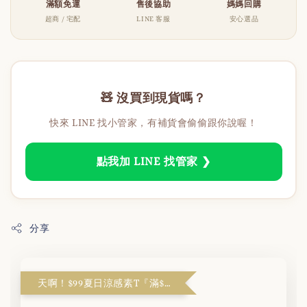
滿額免運
售後協助
媽媽回購
超商 / 宅配
LINE 客服
安心選品
🧸 沒買到現貨嗎？
快來 LINE 找小管家，有補貨會偷偷跟你說喔！
點我加 LINE 找管家 ❯
分享
天啊！$99夏日涼感素T『滿$1999解鎖』