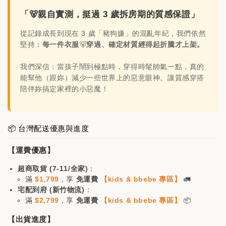
加入購物車
「🐻親自實測，挺過 3 歲拆房期的質感保證」
從記錄成長到現在 3 歲「豬狗嫌」的混亂年紀，我們依然
堅持：
每一件衣服
🐻
穿過、確定材質經得起折騰才上架。
日韓品牌輕鬆入袋，買🐻商品立減$200
我們深信：當孩子鬧到極點時，穿得時髦帥氣一點，真的
能幫他（跟妳）減少一些世界上的惡意眼神。讓質感穿搭
陪伴妳搞定家裡的小惡魔！
📦 台灣配送優惠與進度
【運費優惠】
超商取貨 (7-11/全家)
：
滿
$1,799
，享
免運費
【kids & bbebe 專區】
🚛
宅配到府 (新竹物流)
：
滿
$2,799
，享
免運費
【kids & bbebe 專區】
📦
【出貨進度】