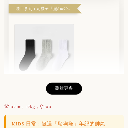
哇！拿到 1 元襪子『滿$1599解鎖』
瀏覽更多
不滑落的羅紋短襪(3色/組)
🐻102cm、17kg，穿100
-
+
NT$ 1
NT$ 180
KIDS 日常：挺過「豬狗嫌」年紀的帥氣