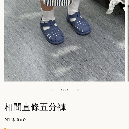
1
/
21
相間直條五分褲
Regular
NT$ 350
price