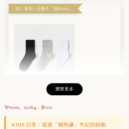
哇！拿到 1 元襪子『滿$1599解鎖』
瀏覽更多
不滑落的羅紋短襪(3色/組)
🐻91cm、14.5kg，穿100
-
+
NT$ 1
NT$ 180
KIDS 日常：挺過「豬狗嫌」年紀的帥氣