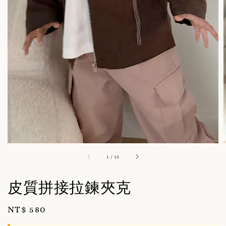
1
/
16
皮質拼接拉鍊夾克
Regular
NT$ 580
price