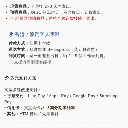
現貨商品
：下單後 2~3 天內寄出。
預購商品
：約 21 個工作天（不含假日）到貨寄出。
※ 訂單含預購商品，將待全數到貨後統一寄出。
mont-bell方格紋五分割帽(購買🐻家任一商品
即可折價$200)
🌍 香港 / 澳門客人專區
付款方式：
信用卡付款
-
+
運送方式：
順豐貨運 SF Express（貨到付運費）
NT$ 980
到貨時間：
週一至週五出貨，約 2～5 個工作天到貨。
NT$ 1,180
※ 支援填寫順豐智能櫃。
加入購物車
💳 多元支付方案
支援多種便捷支付：
•
行動支付
：Line Pay / Apple Pay / Google Pay / Samsung
Pay
•
信用卡
：支援刷卡及
3期分期零利率
•
其他
：ATM 轉帳 / 先享後付