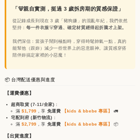
加入購物車
「🐻親自實測，挺過 3 歲拆房期的質感保證」
從記錄成長到現在 3 歲「豬狗嫌」的混亂年紀，我們依然
堅持：
每一件衣服
🐻
穿過、確定材質經得起折騰才上架。
日韓品牌輕鬆入袋，買🐻商品立減$200
我們深信：當孩子鬧到極點時，穿得時髦帥氣一點，真的
能幫他（跟妳）減少一些世界上的惡意眼神。讓質感穿搭
陪伴妳搞定家裡的小惡魔！
📦 台灣配送優惠與進度
【運費優惠】
超商取貨 (7-11/全家)
：
滿
$1,799
，享
免運費
【kids & bbebe 專區】
🚛
宅配到府 (新竹物流)
：
滿
$2,799
，享
免運費
【kids & bbebe 專區】
📦
【出貨進度】