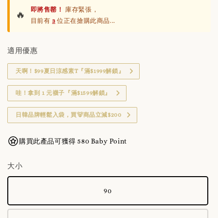
即將售罄！
庫存緊張，
🔥
目前有
3
位正在搶購此商品...
適用優惠
天啊！$99夏日涼感素T『滿$1999解鎖』
哇！拿到 1 元襪子『滿$1599解鎖』
日韓品牌輕鬆入袋，買🐻商品立減$200
購買此產品可獲得 580 Baby Point
大小
90