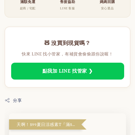
滿額免運
售後協助
媽媽回購
超商 / 宅配
LINE 客服
安心選品
🧸 沒買到現貨嗎？
快來 LINE 找小管家，有補貨會偷偷跟你說喔！
點我加 LINE 找管家 ❯
分享
天啊！$99夏日涼感素T『滿$1999解鎖』