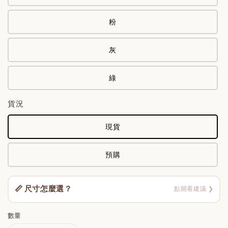
粉
灰
綠
貨況
現貨
預購
📏 尺寸怎麼選？
點開看建議 ❯
數量