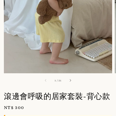
1
/
21
滾邊會呼吸的居家套裝-背心款
Regular
NT$ 300
price