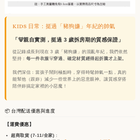
售完
KIDS 日常：挺過「豬狗嫌」年紀的帥氣
「🐻親自實測，挺過 3 歲拆房期的質感保證」
mont-bell配色五分
mont-bell方格紋五
從記錄成長到現在 3 歲「豬狗嫌」的混亂年紀，我們依然
割帽(購買🐻家任一
分割帽(購買🐻家任一
堅持：
每一件衣服
🐻
穿過、確定材質經得起折騰才上架。
商品即可折價$200)
商品即可折價$200)
我們深信：當孩子鬧到極點時，穿得時髦帥氣一點，真的
能幫他（跟妳）減少一些世界上的惡意眼神。讓質感穿搭
-
+
NT$ 980
NT$ 880
陪伴妳搞定家裡的小惡魔！
NT$ 1,180
NT$ 1,080
加入購物車
📦 台灣配送優惠與進度
【運費優惠】
超商取貨 (7-11/全家)
：