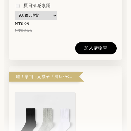
夏日涼感素踢
NT$ 99
NT$ 300
加入購物車
哇！拿到 1 元襪子『滿$1599解鎖』