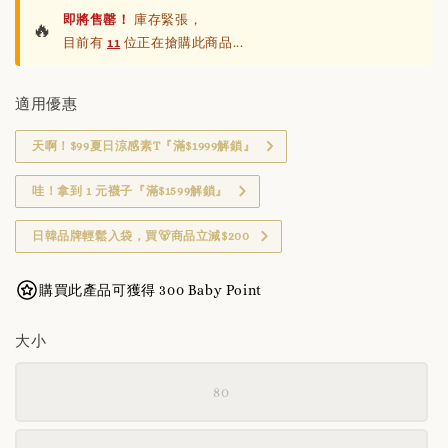
即將售罄！
庫存緊張，
🔥
目前有
11
位正在搶購此商品...
適用優惠
天啊！$99夏日涼感素T『滿$1999解鎖』
哇！拿到 1 元襪子『滿$1599解鎖』
日韓品牌輕鬆入袋，買🐻商品立減$200
購買此產品可獲得 300 Baby Point
大小
80