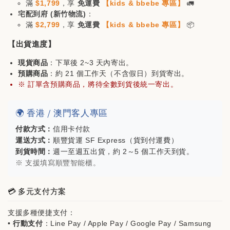
滿
$1,799
，享
免運費
【kids & bbebe 專區】
🚛
宅配到府 (新竹物流)
：
滿
$2,799
，享
免運費
【kids & bbebe 專區】
📦
【出貨進度】
現貨商品
：下單後 2~3 天內寄出。
預購商品
：約 21 個工作天（不含假日）到貨寄出。
※ 訂單含預購商品，將待全數到貨後統一寄出。
🌍 香港 / 澳門客人專區
付款方式：
信用卡付款
運送方式：
順豐貨運 SF Express（貨到付運費）
到貨時間：
週一至週五出貨，約 2～5 個工作天到貨。
※ 支援填寫順豐智能櫃。
💳 多元支付方案
支援多種便捷支付：
•
行動支付
：Line Pay / Apple Pay / Google Pay / Samsung