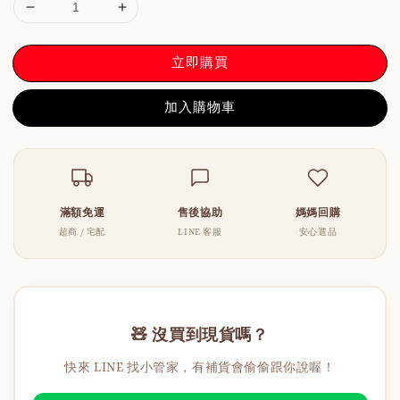
立即購買
加入購物車
滿額免運
售後協助
媽媽回購
超商 / 宅配
LINE 客服
安心選品
🧸 沒買到現貨嗎？
快來 LINE 找小管家，有補貨會偷偷跟你說喔！