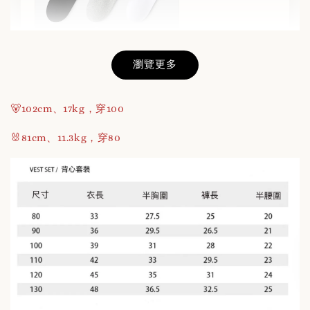
瀏覽更多
不滑落的羅紋短襪(3色/組)
🐻102cm、17kg，穿100
-
+
NT$ 1
NT$ 180
🐰81cm、11.3kg，穿80
加入購物車
日韓品牌輕鬆入袋，買🐻商品立減$200
瀏覽全部