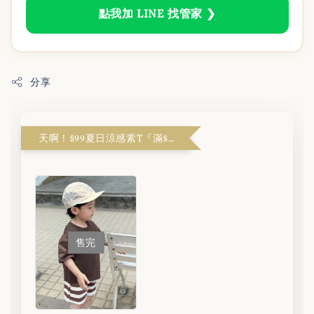
點我加 LINE 找管家 ❯
分享
天啊！$99夏日涼感素T『滿$1999解鎖』
售完