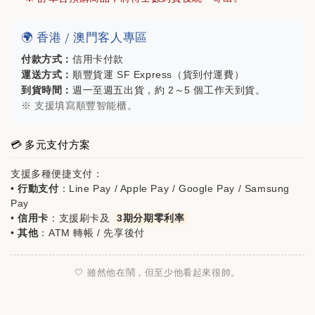
mont-bell方格紋五分割帽(購買🐻家任一商品
即可折價$200)
🌍 香港 / 澳門客人專區
付款方式：
信用卡付款
-
+
運送方式：
順豐貨運 SF Express（貨到付運費）
NT$ 980
到貨時間：
週一至週五出貨，約 2～5 個工作天到貨。
NT$ 1,180
※ 支援填寫順豐智能櫃。
加入購物車
💳 多元支付方案
支援多種便捷支付：
•
行動支付
：Line Pay / Apple Pay / Google Pay / Samsung
Pay
•
信用卡
：支援刷卡及
3期分期零利率
•
其他
：ATM 轉帳 / 先享後付
🤍 雖然他在鬧，但至少他看起來很帥。