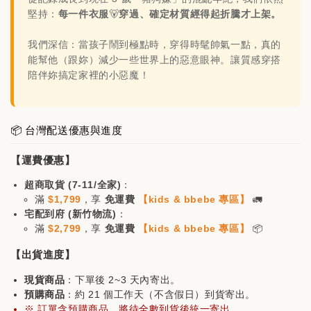
堅持：
每一件衣服
🐻
穿過、確定材質經得起折騰才上架。
日韓品牌輕鬆入袋，買🐻商品立減$200
我們深信：當孩子鬧到極點時，穿得時髦帥氣一點，真的
能幫他（跟妳）減少一些世界上的惡意眼神。讓質感穿搭
陪伴妳搞定家裡的小惡魔！
📦 台灣配送優惠與進度
【運費優惠】
超商取貨 (7-11/全家)
：
滿
$1,799
，享
免運費
【kids & bbebe 專區】
🚛
宅配到府 (新竹物流)
：
滿
$2,799
，享
免運費
【kids & bbebe 專區】
📦
【出貨進度】
現貨商品
：下單後 2~3 天內寄出。
預購商品
：約 21 個工作天（不含假日）到貨寄出。
※ 訂單含預購商品，將待全數到貨後統一寄出。