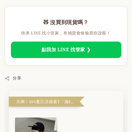
🧸 沒買到現貨嗎？
快來 LINE 找小管家，有補貨會偷偷跟你說喔！
點我加 LINE 找管家 ❯
分享
天啊！$99夏日涼感素T『滿$1999解鎖』