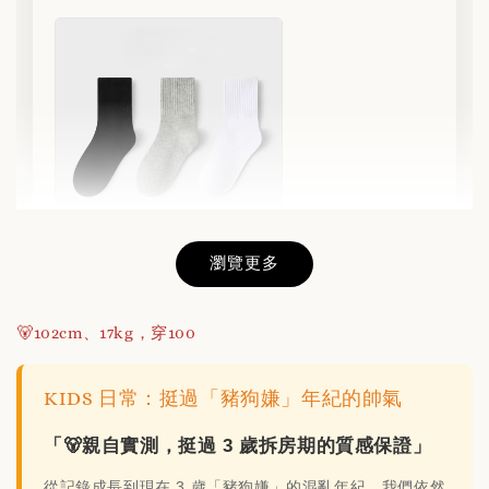
瀏覽更多
不滑落的羅紋短襪(3色/組)
🐻102cm、17kg，穿100
-
+
NT$ 1
NT$ 180
KIDS 日常：挺過「豬狗嫌」年紀的帥氣
加入購物車
「🐻親自實測，挺過 3 歲拆房期的質感保證」
從記錄成長到現在 3 歲「豬狗嫌」的混亂年紀，我們依然