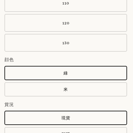
110
120
130
顔色
綠
米
貨況
現貨