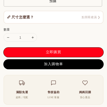
預購
📏 尺寸怎麼選？
點開看建議 ❯
數量
立即購買
加入購物車
滿額免運
售後協助
媽媽回購
超商 / 宅配
LINE 客服
安心選品