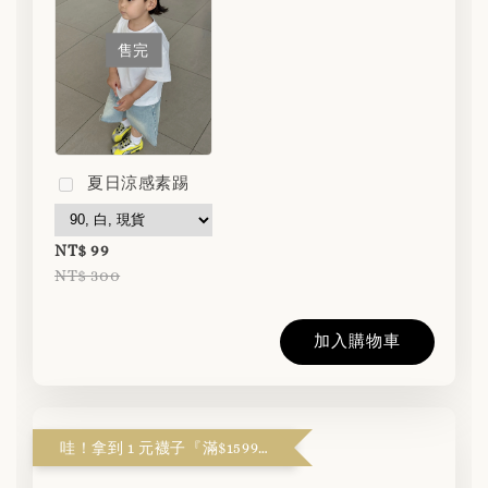
售完
夏日涼感素踢
NT$ 99
NT$ 300
加入購物車
哇！拿到 1 元襪子『滿$1599解鎖』