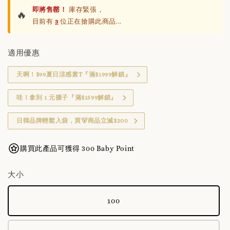
即將售罄！
庫存緊張，
🔥
目前有
3
位正在搶購此商品...
適用優惠
天啊！$99夏日涼感素T『滿$1999解鎖』
哇！拿到 1 元襪子『滿$1599解鎖』
日韓品牌輕鬆入袋，買🐻商品立減$200
購買此產品可獲得 300 Baby Point
大小
100