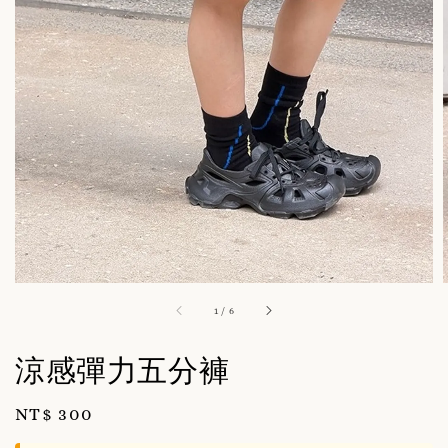
1
/
6
涼感彈力五分褲
Regular
NT$ 300
price