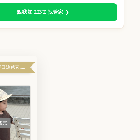
點我加 LINE 找管家 ❯
天啊！$99夏日涼感素T『滿$1999解鎖』
售完