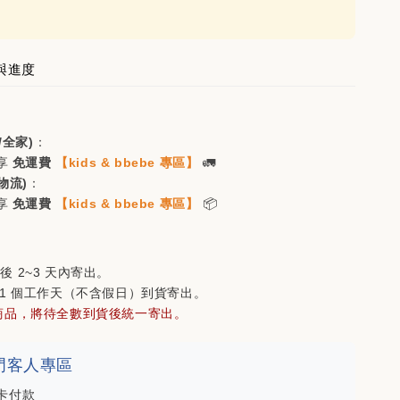
瀏覽全部
與進度
售完
/全家)
：
享
免運費
【kids & bbebe 專區】
🚛
物流)
：
享
免運費
【kids & bbebe 專區】
📦
-bell方格紋五
mont-bell配色五分
(購買🐻家任
割帽(購買🐻家任一
即可折價
商品即可折價$200)
後 2~3 天內寄出。
21 個工作天（不含假日）到貨寄出。
商品，將待全數到貨後統一寄出。
-
+
NT$ 880
NT$ 1,080
 澳門客人專區
卡付款