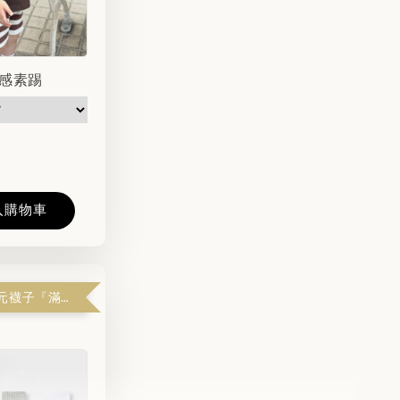
感素踢
入購物車
哇！拿到 1 元襪子『滿$1599解鎖』