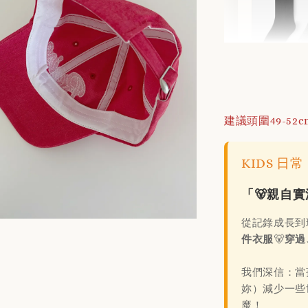
不滑落
色/組)
建議頭圍49-52c
NT$ 1
KIDS 
NT$ 180
「🐻親自
加
從記錄成長到
件衣服
🐻
穿過
我們深信：當
妳）減少一些
日韓品牌輕鬆
魔！