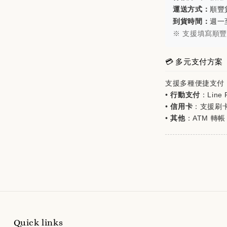
運送方式：
順豐貨
到貨時間：
週一
※ 支援填寫順
💳 多元支付方案
支援多種便捷支付
•
行動支付
：Line P
•
信用卡
：支援刷
•
其他
：ATM 轉帳
Quick links