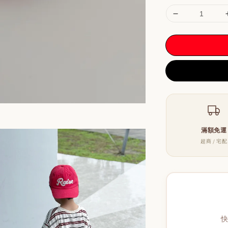
滿額免運
超商 / 宅配
快