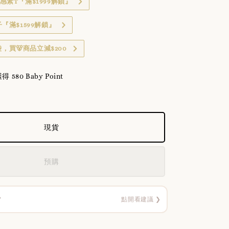
感素T『滿$1999解鎖』
子『滿$1599解鎖』
，買🐻商品立減$200
80 Baby Point
現貨
預購
？
點開看建議 ❯