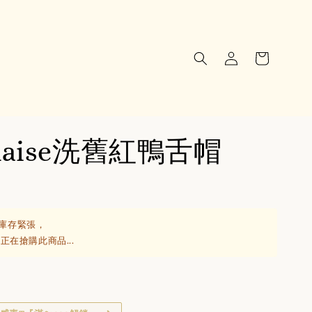
Raise洗舊紅鴨舌帽
庫存緊張，
正在搶購此商品...