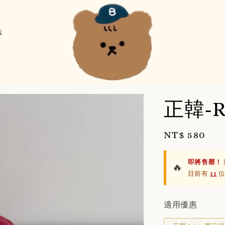
法
正韓-
Regular
NT$ 580
price
即將售罄！
🔥
目前有
11
位
適用優惠