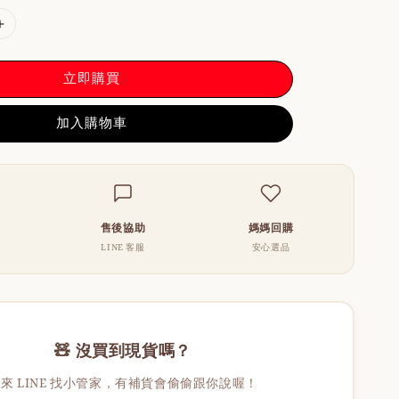
立即購買
加入購物車
售後協助
媽媽回購
LINE 客服
安心選品
🧸 沒買到現貨嗎？
來 LINE 找小管家，有補貨會偷偷跟你說喔！