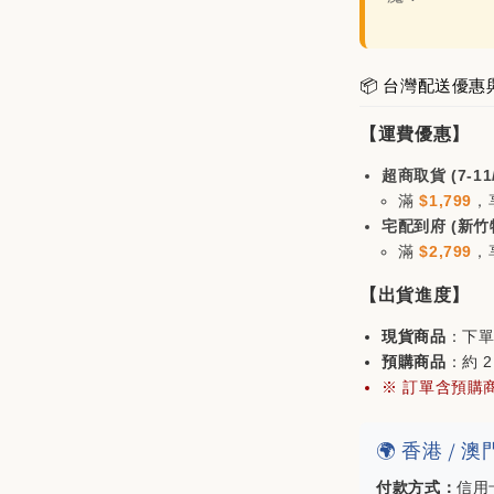
📦 台灣配送優惠
【運費優惠】
超商取貨 (7-11
滿
$1,799
，
宅配到府 (新竹
滿
$2,799
，
mont
分割帽
【出貨進度】
一商品
$200)
現貨商品
：下單
預購商品
：約 
※ 訂單含預購
NT$ 980
NT$ 1,180
🌍 香港 /
付款方式：
信用