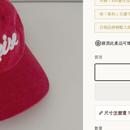
天啊！$99夏日涼
哇！拿到 1 元襪
日韓品牌輕鬆入袋
購買此產品可獲得 5
貨況
📏 尺寸怎麼選
數量