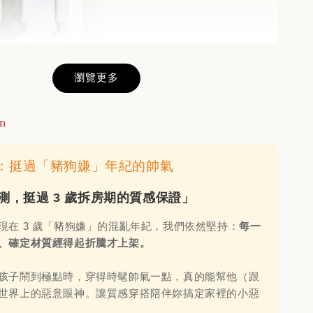
瀏覽更多
的羅紋短襪(3
m
-
+
日常：挺過「豬狗嫌」年紀的帥氣
實測，挺過 3 歲拆房期的質感保證」
入購物車
現在 3 歲「豬狗嫌」的混亂年紀，我們依然堅持：
每一
、確定材質經得起折騰才上架。
孩子鬧到極點時，穿得時髦帥氣一點，真的能幫他（跟
世界上的惡意眼神。讓質感穿搭陪伴妳搞定家裡的小惡
入袋，買🐻商品立減$200