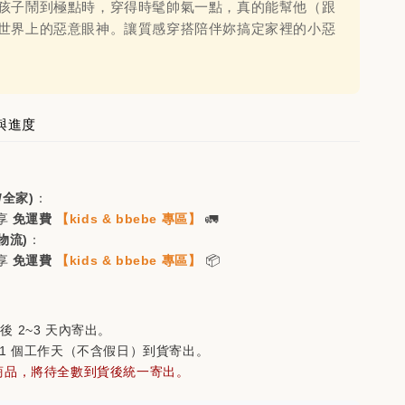
孩子鬧到極點時，穿得時髦帥氣一點，真的能幫他（跟
世界上的惡意眼神。讓質感穿搭陪伴妳搞定家裡的小惡
入袋，買🐻商品立減$200
瀏覽全部
與進度
/全家)
：
享
免運費
【kids & bbebe 專區】
🚛
物流)
：
享
免運費
【kids & bbebe 專區】
📦
-bell方格紋五
mont-bell配色五分
(購買🐻家任
割帽(購買🐻家任一
即可折價
商品即可折價$200)
後 2~3 天內寄出。
21 個工作天（不含假日）到貨寄出。
商品，將待全數到貨後統一寄出。
-
+
-
+
NT$ 880