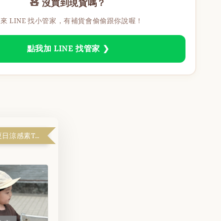
🧸 沒買到現貨嗎？
來 LINE 找小管家，有補貨會偷偷跟你說喔！
點我加 LINE 找管家 ❯
天啊！$99夏日涼感素T『滿$1999解鎖』