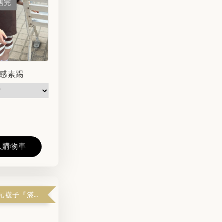
售完
感素踢
入購物車
哇！拿到 1 元襪子『滿$1599解鎖』