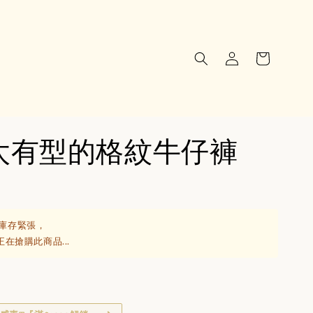
太有型的格紋牛仔褲
庫存緊張，
在搶購此商品...