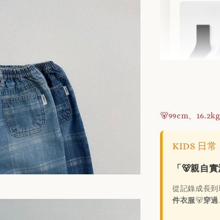
不滑落
色/組)
🐻99cm、16.2k
NT$ 1
KIDS 
NT$ 180
「🐻親自
加
從記錄成長到
件衣服
🐻
穿過