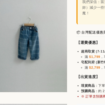
我們深信：當
妳）減少一些
日韓品牌輕鬆
魔！
📦 台灣配送優惠
【運費優惠】
超商取貨 (7-11
滿
$1,799
，
宅配到府 (新竹
滿
$2,799
，
mont
分割帽
【出貨進度】
一商品
$200)
現貨商品
：下單
預購商品
：約 
※ 訂單含預購
NT$ 980