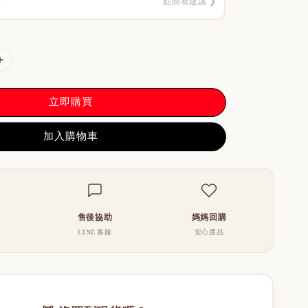
？
點開看建議 ❯
立即購買
加入購物車
售後協助
媽媽回購
LINE 客服
安心選品