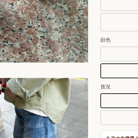
顔色
貨況