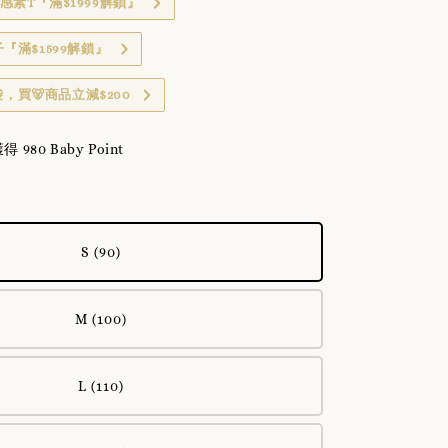
感素T『滿$1999解鎖』
子『滿$1599解鎖』
，買🐻商品立減$200
80 Baby Point
S (90)
M (100)
L (110)