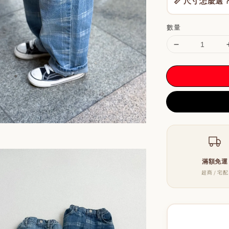
📏 尺寸怎麼選
數量
滿額免運
超商 / 宅配