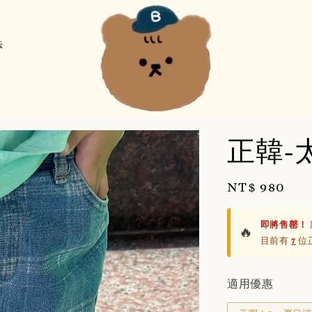
法
正韓-
Regular
NT$ 980
price
即將售罄！
🔥
目前有
7
位正
適用優惠