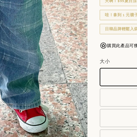
天啊！$99夏日涼
哇！拿到 1 元襪
日韓品牌輕鬆入袋
購買此產品可獲得 9
大小