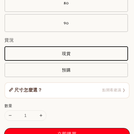
80
90
貨況
現貨
預購
📏 尺寸怎麼選？
點開看建議 ❯
數量
立即購買