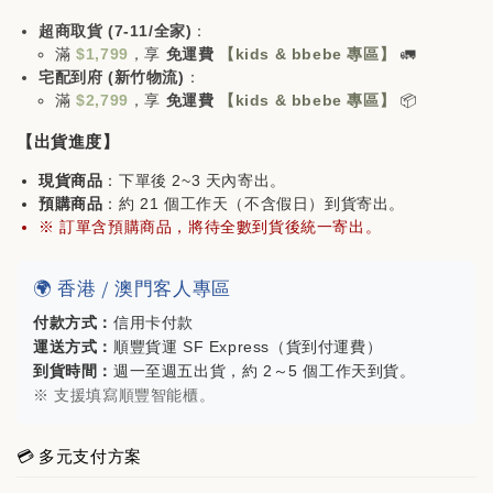
超商取貨 (7-11/全家)
：
滿
$1,799
，享
免運費
【kids & bbebe 專區】
🚛
宅配到府 (新竹物流)
：
滿
$2,799
，享
免運費
【kids & bbebe 專區】
📦
【出貨進度】
現貨商品
：下單後 2~3 天內寄出。
預購商品
：約 21 個工作天（不含假日）到貨寄出。
※ 訂單含預購商品，將待全數到貨後統一寄出。
mont-bell方格紋五分割帽(購買🐻家任一商品
🌍 香港 / 澳門客人專區
即可折價$200)
付款方式：
信用卡付款
運送方式：
順豐貨運 SF Express（貨到付運費）
-
+
NT$ 980
到貨時間：
週一至週五出貨，約 2～5 個工作天到貨。
※ 支援填寫順豐智能櫃。
NT$ 1,180
💳 多元支付方案
加入購物車