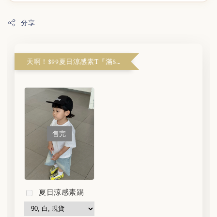
分享
天啊！$99夏日涼感素T『滿$1999解鎖』
售完
夏日涼感素踢