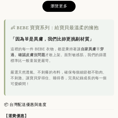
瀏覽更多
不滑落的羅紋短襪(3色/組)
-
+
NT$ 1
👶 BEBE 寶寶系列：給寶貝最溫柔的擁抱
NT$ 180
「因為🐰是異膚，我們比妳更挑剔材質」
加入購物車
這裡的每一件 BEBE 衣物，都是秉持著讓
自家異膚
🐰
穿
過、確認皮膚沒問題
才敢上架。面對敏感肌，我們的篩選
標準比一般童裝更嚴苛。
嚴選天然透氣、不刺癢的布料，確保每個細節都不勒肉、
日韓品牌輕鬆入袋，買🐻商品立減$200
不刺激。讓寶貝穿得住、睡得香，完美紀錄成長的每一個
可愛瞬間！
📦 台灣配送優惠與進度
【運費優惠】