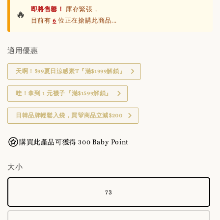
即將售罄！
庫存緊張，
🔥
目前有
6
位正在搶購此商品...
適用優惠
天啊！$99夏日涼感素T『滿$1999解鎖』
哇！拿到 1 元襪子『滿$1599解鎖』
日韓品牌輕鬆入袋，買🐻商品立減$200
購買此產品可獲得 300 Baby Point
大小
73