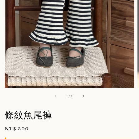
1
/
2
條紋魚尾褲
Regular
NT$ 300
price