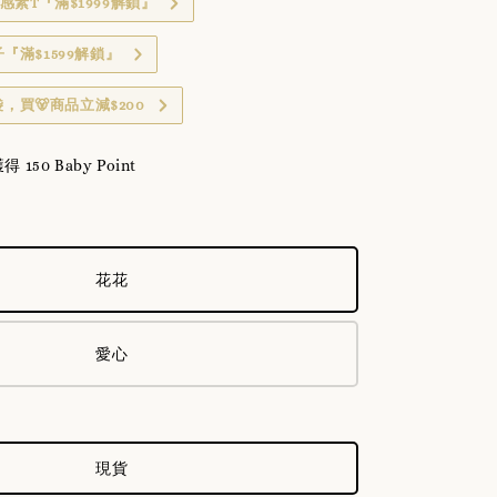
感素T『滿$1999解鎖』
子『滿$1599解鎖』
，買🐻商品立減$200
50 Baby Point
花花
愛心
現貨