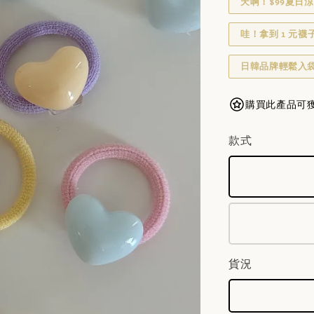
天啊！$99夏日涼
哇！拿到 1 元襪
日韓品牌輕鬆入袋
購買此產品可獲得 1
款式
貨況