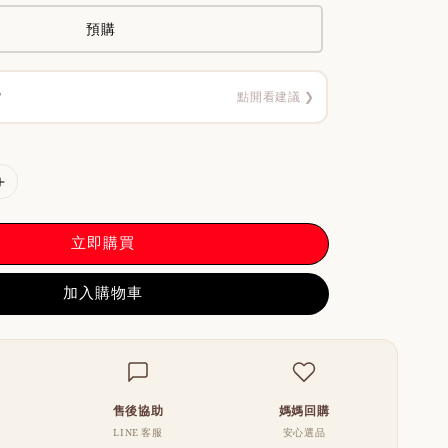
預購
？
點開看建議 ❯
立即購買
加入購物車
售後協助
媽媽回購
LINE 客服
安心選品