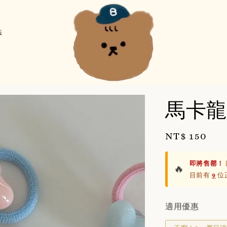
法
馬卡龍
Regular
NT$ 150
price
即將售罄！
🔥
目前有
9
位
適用優惠