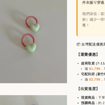
件衣服
🐻
穿過
加
我們深信：當
妳）減少一些
魔！
日韓品牌輕鬆
📦 台灣配送優惠
【運費優惠】
超商取貨 (7-11
滿
$1,799
，
宅配到府 (新竹
滿
$2,799
，
【出貨進度】
mont
分割帽
現貨商品
：下單
一商品
預購商品
：約 