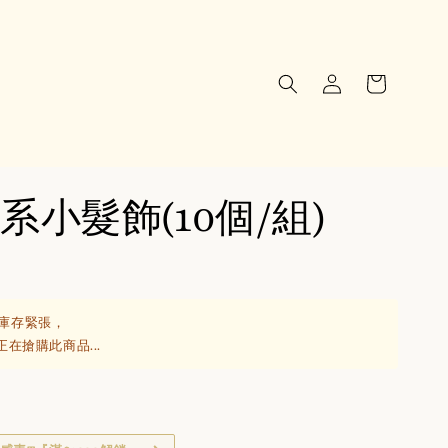
系小髮飾(10個/組)
庫存緊張，
正在搶購此商品...