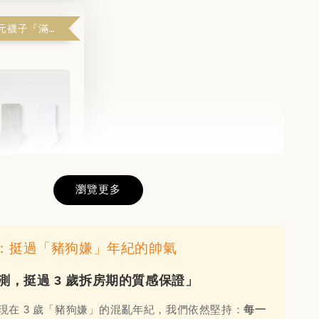
哇！拿到 1 元襪子『滿$1599解鎖』
瀏覽更多
的羅紋短襪(3
日常：挺過「豬狗嫌」年紀的帥氣
-
+
實測，挺過 3 歲拆房期的質感保證」
現在 3 歲「豬狗嫌」的混亂年紀，我們依然堅持：
每一