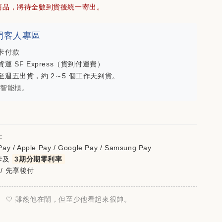
商品，將待全數到貨後統一寄出。
-
+
-
+
 澳門客人專區
NT$ 880
NT$ 1,080
卡付款
運 SF Express（貨到付運費）
至週五出貨，約 2～5 個工作天到貨。
加入購物車
豐智能櫃。
：
ay / Apple Pay / Google Pay / Samsung Pay
卡及
3期分期零利率
 / 先享後付
🤍 雖然他在鬧，但至少他看起來很帥。