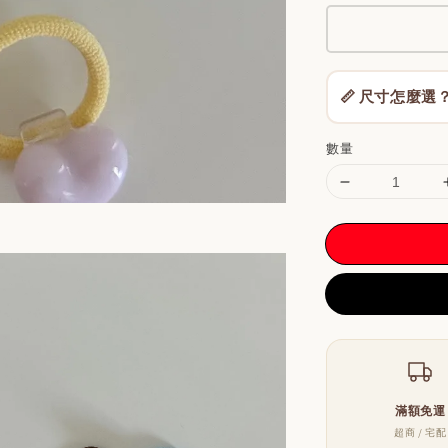
📏 尺寸怎麼選
數量
滿額免運
超商 / 宅配