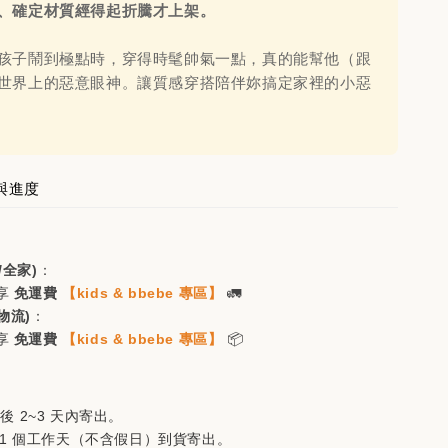
、確定材質經得起折騰才上架。
入購物車
孩子鬧到極點時，穿得時髦帥氣一點，真的能幫他（跟
世界上的惡意眼神。讓質感穿搭陪伴妳搞定家裡的小惡
入袋，買🐻商品立減$200
瀏覽全部
與進度
/全家)
：
享
免運費
【kids & bbebe 專區】
🚛
物流)
：
享
免運費
【kids & bbebe 專區】
📦
-bell方格紋五
mont-bell配色五分
(購買🐻家任
割帽(購買🐻家任一
後 2~3 天內寄出。
即可折價
商品即可折價$200)
21 個工作天（不含假日）到貨寄出。