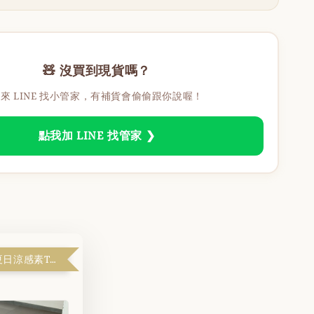
🧸 沒買到現貨嗎？
來 LINE 找小管家，有補貨會偷偷跟你說喔！
點我加 LINE 找管家 ❯
天啊！$99夏日涼感素T『滿$1999解鎖』