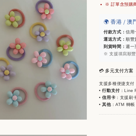
$200)
※ 訂單含預購
🌍 香港 /
NT$ 980
NT$ 1,180
付款方式：
信用
運送方式：
順豐貨
到貨時間：
週一
※ 支援填寫順
💳 多元支付方案
支援多種便捷支付
•
行動支付
：Line P
•
信用卡
：支援刷
•
其他
：ATM 轉帳