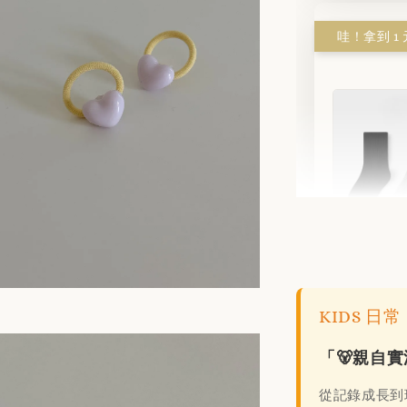
不滑落
色/組)
KIDS 
NT$ 1
「🐻親自
NT$ 180
從記錄成長到