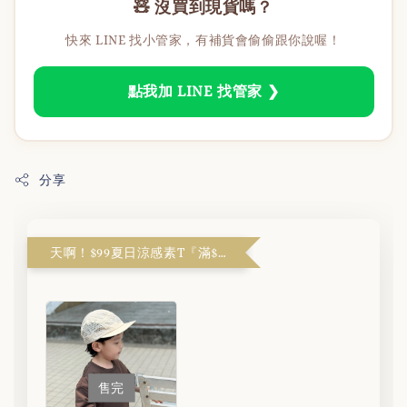
🧸 沒買到現貨嗎？
快來 LINE 找小管家，有補貨會偷偷跟你說喔！
點我加 LINE 找管家 ❯
分享
天啊！$99夏日涼感素T『滿$1999解鎖』
售完