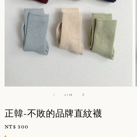
1
/
15
正韓-不敗的品牌直紋襪
Regular
NT$ 300
price