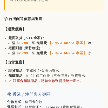
瀏覽全部
📦 台灣配送優惠與進度
【運費優惠】
售完
超商取貨 (7-11/全家)
：
滿
$1,799
，享
免運費
【kids & bbebe 專區】
🚛
宅配到府 (新竹物流)
：
滿
$2,799
，享
免運費
【kids & bbebe 專區】
📦
mont-bell配色五分
mont-bell方格紋五
割帽(購買🐻家任一
【出貨進度】
分割帽(購買🐻家任一
商品即可折價$200)
商品即可折價$200)
現貨商品
：下單後 2~3 天內寄出。
預購商品
：約 21 個工作天（不含假日）到貨寄出。
※ 訂單含預購商品，將待全數到貨後統一寄出。
-
+
NT$ 980
NT$ 880
NT$ 1,180
NT$ 1,080
🌍 香港 / 澳門客人專區
付款方式：
信用卡付款
加入購物車
運送方式：
順豐貨運 SF Express（貨到付運費）