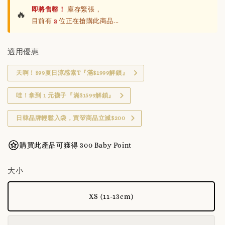
即將售罄！
庫存緊張，
🔥
目前有
3
位正在搶購此商品...
適用優惠
天啊！$99夏日涼感素T『滿$1999解鎖』
哇！拿到 1 元襪子『滿$1599解鎖』
日韓品牌輕鬆入袋，買🐻商品立減$200
購買此產品可獲得 300 Baby Point
大小
XS (11-13cm)