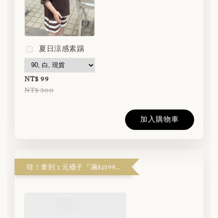
夏日涼感素踢
NT$ 99
NT$ 300
加入購物車
哇！拿到 1 元襪子『滿$1599解鎖』