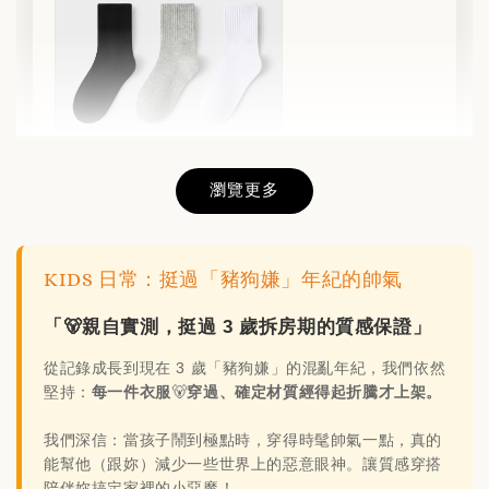
瀏覽更多
不滑落的羅紋短襪(3色/組)
-
+
NT$ 1
KIDS 日常：挺過「豬狗嫌」年紀的帥氣
NT$ 180
「🐻親自實測，挺過 3 歲拆房期的質感保證」
加入購物車
從記錄成長到現在 3 歲「豬狗嫌」的混亂年紀，我們依然
堅持：
每一件衣服
🐻
穿過、確定材質經得起折騰才上架。
我們深信：當孩子鬧到極點時，穿得時髦帥氣一點，真的
能幫他（跟妳）減少一些世界上的惡意眼神。讓質感穿搭
日韓品牌輕鬆入袋，買🐻商品立減$200
陪伴妳搞定家裡的小惡魔！