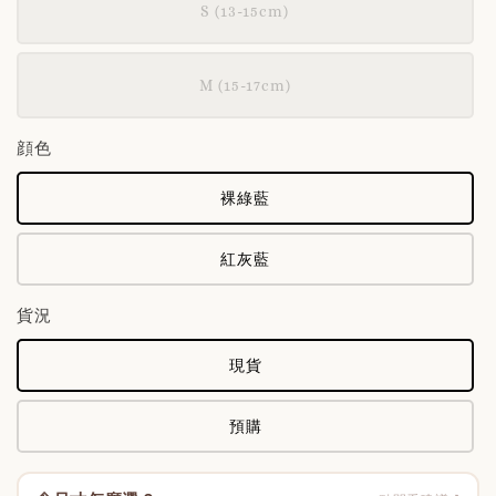
S (13-15cm)
M (15-17cm)
顔色
裸綠藍
紅灰藍
貨況
現貨
預購