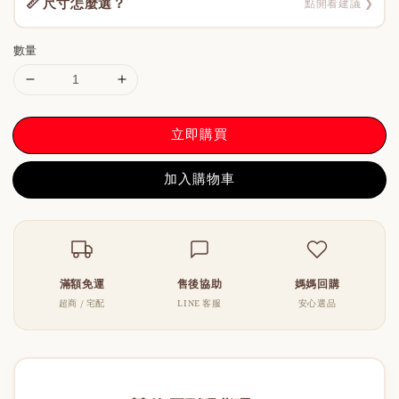
📏 尺寸怎麼選？
點開看建議 ❯
數量
立即購買
加入購物車
滿額免運
售後協助
媽媽回購
超商 / 宅配
LINE 客服
安心選品